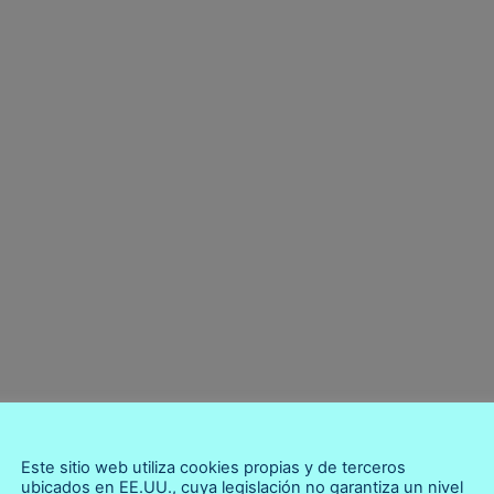
lma
Este sitio web utiliza cookies propias y de terceros
ubicados en EE.UU., cuya legislación no garantiza un nivel