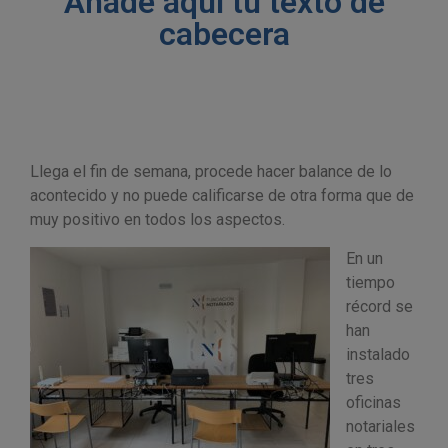
Añade aquí tu texto de
cabecera
Llega el fin de semana, procede hacer balance de lo
acontecido y no puede calificarse de otra forma que de
muy positivo en todos los aspectos.
En un
tiempo
récord se
han
instalado
tres
oficinas
notariales