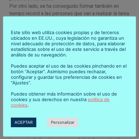
Por otro lado, se ha conseguido formar también en
tiempo record a las personas que van a realizar la tarea
de oficial (como nos gusta llamar a nuestros
colaboradores), formación no sólo jurídica (centrada en
Este sitio web utiliza cookies propias y de terceros
el tipo de documento que vamos a autorizar) sino
ubicados en EE.UU., cuya legislación no garantiza un
también informática que les permita utilizar el
nivel adecuado de protección de datos, para elaborar
estadísticas sobre el uso de este servicio a través del
programa de preparación de escrituras. No me canso
análisis de su navegación.
de repetir y elogiar el acierto en la elección de las
personas. Su entusiasmo por la tarea es
Puedes aceptar el uso de las cookies pinchando en el
botón “Aceptar”. Asimismo puedes rechazar,
inconmensurable, en gran parte motivado por el
configurar y guardar tus preferencias de cookies en
conocimiento que tienen de la realidad actual de esta
“Ajustes”.
zona de la isla y de las necesidades de sus habitantes.
Puedes obtener más información sobre el uso de
Hoy hemos tenido la ocasión de conocernos mejor
cookies y sus derechos en nuestra
política de
todos los implicados en el inicio de este proyecto en
cookies
.
una comida agradabilísima en la que hemos podido
entablar una relación más directa y, sobre todo, más
ACEPTAR
Personalizar
sosegada. Ha sido en un restaurante de El Paso, al pie
del volcán, restaurante sencillo pero acogedor y, como