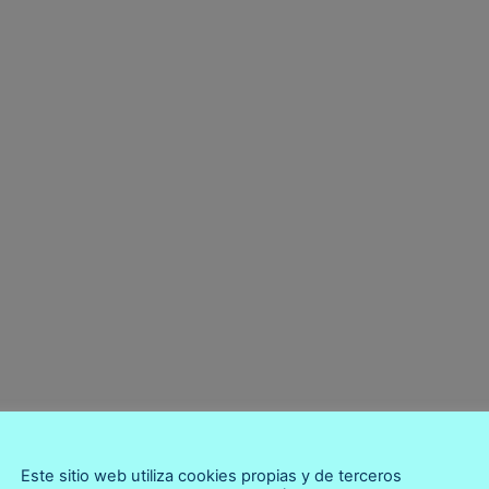
pera todo lo que me había ima
Este sitio web utiliza cookies propias y de terceros