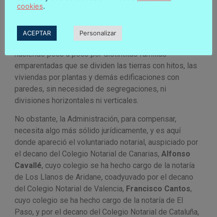
cookies
.
es que los parientes, los vecinos y los amigos, todos
ellos saben lo que cada cual tiene, aquí la propiedad
no se discute. La tierra viene de herencias de
ACEPTAR
Personalizar
generaciones, las casas y construcciones se han ido
haciendo poco a poco por distintitas familias
emparentadas que se dividen las tierras con hitos, las
viviendas por plantas y demás edificaciones con
paredes, sin necesidad de segregaciones, ni
divisiones horizontales ni verticales.
No obstante, la Administración, para compensar,
necesita algo más sólido jurídicamente, y es aquí
donde apareció el voluntariado notarial, auspiciado por
el decano del Colegio Notarial de Canarias,
Alfonso
Cavallé
, cuyo colegio se ha hecho cargo de la notaría
de Los Llanos de Aridane, coadyuvado por el decano
del Colegio Notarial de Valencia,
Francisco Cantos
,
cuyo colegio se ha hecho cargo de la notaría de El
Paso, y por el decano del Colegio Notarial de Cataluña,