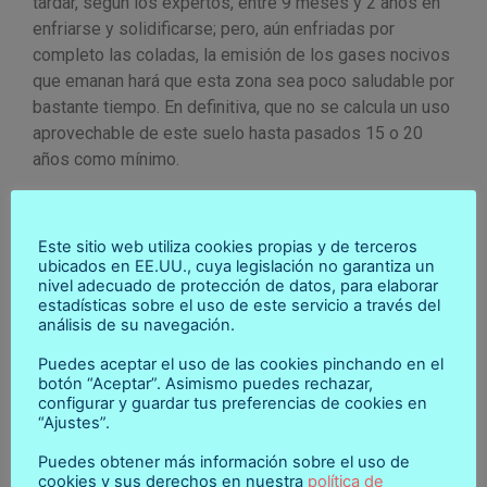
tardar, según los expertos, entre 9 meses y 2 años en
enfriarse y solidificarse; pero, aún enfriadas por
completo las coladas, la emisión de los gases nocivos
que emanan hará que esta zona sea poco saludable por
bastante tiempo. En definitiva, que no se calcula un uso
aprovechable de este suelo hasta pasados 15 o 20
años como mínimo.
Por otra parte, no dudo que en nuestro estado social de
derecho (artículo 1 de la Constitución española) todas
Este sitio web utiliza cookies propias y de terceros
las administraciones competentes se coordinarán
ubicados en EE.UU., cuya legislación no garantiza un
eficazmente para permitir a las 7.000 personas
nivel adecuado de protección de datos, para elaborar
desplazadas y a las cerca de 2.400 directamente
estadísticas sobre el uso de este servicio a través del
análisis de su navegación.
afectadas rehacer sus vidas dignamente con un
tantumdem, es decir, con un equivalente a lo perdido.
Puedes aceptar el uso de las cookies pinchando en el
Por lo menos en cuanto al suelo y construcciones ya
botón “Aceptar”. Asimismo puedes rechazar,
configurar y guardar tus preferencias de cookies en
que nunca podrán ser justamente compensados en
“Ajustes”.
cuanto al resto del daño.
Puedes obtener más información sobre el uso de
Y la pregunta es ¿qué es lo que tenías? La respuesta
cookies y sus derechos en nuestra
política de