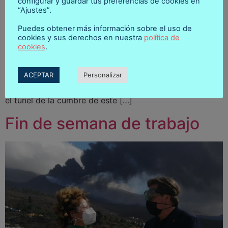
configurar y guardar tus preferencias de cookies en
“Ajustes”.
Puedes obtener más información sobre el uso de
cookies y sus derechos en nuestra
política de
La Palma son dos islas. La montaña de La Cumbre
cookies
.
situada en el centro separa el lado este del oeste.
Tradicionalmente han sido dos zonas diferenciadas: El
ACEPTAR
Personalizar
este y el oeste. Santa Cruz y Los Llanos. El este
siempre ha gozado de peor tiempo que el oeste, pasar
el túnel de la cumbre de este […]
Fin de semana de trabajo